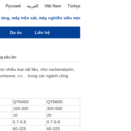
Русский
العربية
Việt Nam
Türkçe
 ứng, máy trộn cát, máy nghiền siêu mịn
Dự án
Liên hệ
ng siêu âm
n nhiều loại vật liệu, như cacbendazim,
 cortisone, v.v… trong các ngành công
QYN400
QYN600
100-300
300-600
10
20
0.7-0.8
0.7-0.8
60-325
60-325