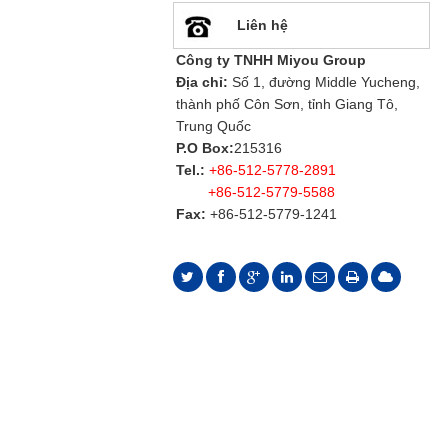
Liên hệ
Công ty TNHH Miyou Group
Địa chỉ:
Số 1, đường Middle Yucheng,
thành phố Côn Sơn, tỉnh Giang Tô,
Trung Quốc
P.O Box:
215316
Tel.:
+86-512-5778-2891
+86-512-5779-5588
Fax:
+86-512-5779-1241