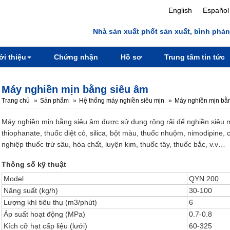
English
Español
Nhà sản xuất phốt sản xuất, bình phản
ới thiệu
Chứng nhận
Hồ sơ
Trung tâm tin tức
Máy nghiền mịn bằng siêu âm
Trang chủ
Sản phẩm
Hệ thống máy nghiền siêu mịn
Máy nghiền mịn bằ
Máy nghiền mịn bằng siêu âm được sử dụng rộng rãi để nghiền siêu mị
thiophanate, thuốc diệt cỏ, silica, bột màu, thuốc nhuộm, nimodipine,
nghiệp thuốc trừ sâu, hóa chất, luyện kim, thuốc tây, thuốc bắc, v.v…
Thông số kỹ thuật
Model
QYN 200
Năng suất (kg/h)
30-100
Lượng khí tiêu thụ (m3/phút)
6
Áp suất hoạt động (MPa)
0.7-0.8
Kích cỡ hạt cấp liệu (lưới)
60-325