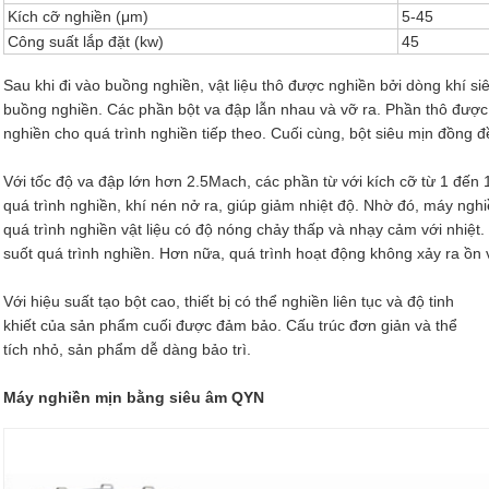
Kích cỡ nghiền (μm)
5-45
Công suất lắp đặt (kw)
45
Sau khi đi vào buồng nghiền, vật liệu thô được nghiền bởi dòng khí si
buồng nghiền. Các phần bột va đập lẫn nhau và vỡ ra. Phần thô được 
nghiền cho quá trình nghiền tiếp theo. Cuối cùng, bột siêu mịn đồng đ
Với tốc độ va đập lớn hơn 2.5Mach, các phần từ với kích cỡ từ 1 đến
quá trình nghiền, khí nén nở ra, giúp giảm nhiệt độ. Nhờ đó, máy ngh
quá trình nghiền vật liệu có độ nóng chảy thấp và nhạy cảm với nhiệt. 
suốt quá trình nghiền. Hơn nữa, quá trình hoạt động không xảy ra ồn 
Với hiệu suất tạo bột cao, thiết bị có thể nghiền liên tục và độ tinh
khiết của sản phẩm cuối được đảm bảo. Cấu trúc đơn giản và thể
tích nhỏ, sản phẩm dễ dàng bảo trì.
Máy nghiền mịn bằng siêu âm QYN