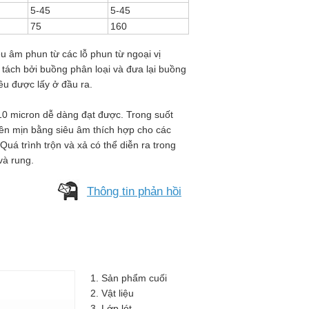
5-45
5-45
75
160
êu âm phun từ các lỗ phun từ ngoại vị
tách bởi buồng phân loại và đưa lại buồng
ều được lấy ở đầu ra.
 10 micron dễ dàng đạt được. Trong suốt
iền mịn bằng siêu âm thích hợp cho các
Quá trình trộn và xả có thể diễn ra trong
và rung.
Thông tin phản hồi
1. Sản phẩm cuối
2. Vật liệu
3. Lớp lót