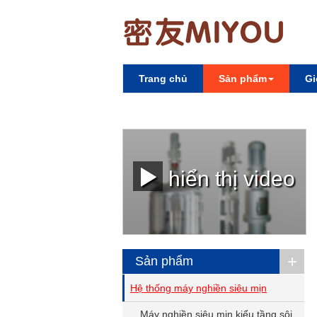
Trang chủ
Sản phẩm
Gi
hiển thị video
+
Sản phẩm
Hệ thống máy nghiền siêu mịn
Máy nghiền siêu mịn kiểu tầng sôi