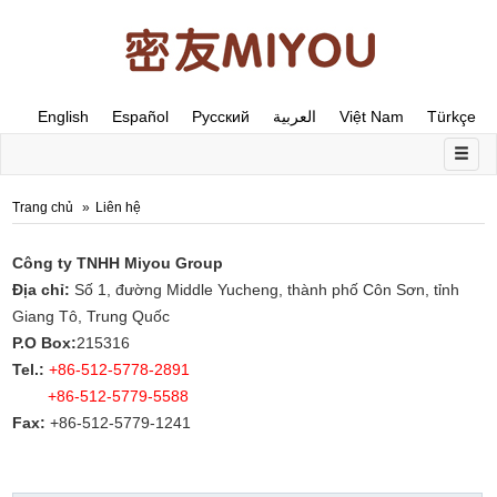
English
Español
Русский
العربية
Việt Nam
Türkçe
Trang chủ
Liên hệ
Công ty TNHH Miyou Group
Địa chỉ:
Số 1, đường Middle Yucheng, thành phố Côn Sơn, tỉnh
Giang Tô, Trung Quốc
P.O Box:
215316
Tel.:
+86-512-5778-2891
+86-512-5779-5588
Fax:
+86-512-5779-1241