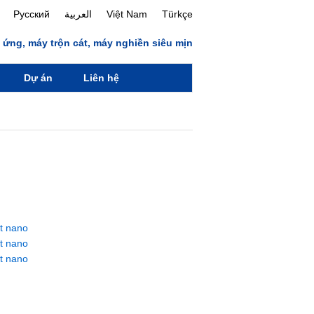
Русский
العربية
Việt Nam
Türkçe
 ứng, máy trộn cát, máy nghiền siêu mịn
Dự án
Liên hệ
t nano
t nano
t nano