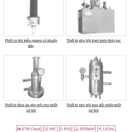
Phốt cơ khí kiểu ngang có khuấy
Thiết bị phụ trội trạm bơm thủy lực
đáy
Thiết bị tăng áp phụ trội cho phốt
Thiết bị phụ trội trao đổi nhiệt phốt
cơ khí
cơ khí
ETW Cloud
VRC
RSS
SITEMAP
LEGAL