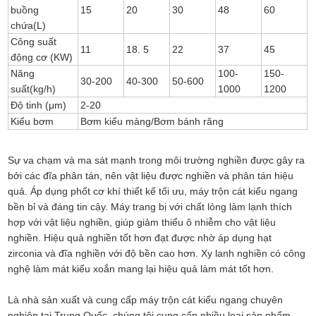
buồng
15
20
30
48
60
chứa(L)
Công suất
11
18. 5
22
37
45
động cơ (KW)
Năng
100-
150-
30-200
40-300
50-600
suất(kg/h)
1000
1200
Độ tinh (μm)
2-20
Kiểu bơm
Bơm kiểu màng/Bơm bánh răng
Sự va chạm và ma sát mạnh trong môi trường nghiền được gây ra
bởi các đĩa phân tán, nên vật liệu được nghiền và phân tán hiệu
quả. Áp dụng phốt cơ khí thiết kế tối ưu, máy trộn cát kiểu ngang
bền bỉ và đáng tin cậy. Máy trang bị với chất lỏng làm lạnh thích
hợp với vật liệu nghiền, giúp giảm thiểu ô nhiễm cho vật liệu
nghiền. Hiệu quả nghiền tốt hơn đạt được nhờ áp dụng hạt
zirconia và đĩa nghiền với độ bền cao hơn. Xy lanh nghiền có công
nghệ làm mát kiểu xoắn mang lại hiệu quả làm mát tốt hơn.
Là nhà sản xuất và cung cấp máy trộn cát kiểu ngang chuyên
nghiệp tại Trung Quốc, chúng tôi cung cấp nhiều loại sản phẩm