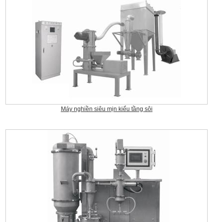
Máy nghiền siêu mịn kiểu tầng sôi