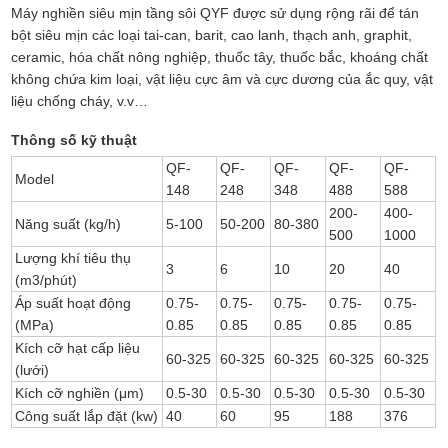
Máy nghiền siêu mịn tầng sôi QYF được sử dụng rộng rãi để tán
bột siêu mịn các loại tai-can, barit, cao lanh, thạch anh, graphit,
ceramic, hóa chất nông nghiệp, thuốc tây, thuốc bắc, khoáng chất
không chứa kim loại, vật liệu cực âm và cực dương của ắc quy, vật
liệu chống cháy, v.v…
Thông số kỹ thuật
QF-
QF-
QF-
QF-
QF-
Model
148
248
348
488
588
200-
400-
Năng suất (kg/h)
5-100
50-200
80-380
500
1000
Lượng khí tiêu thụ
3
6
10
20
40
(m3/phút)
Áp suất hoạt động
0.75-
0.75-
0.75-
0.75-
0.75-
(MPa)
0.85
0.85
0.85
0.85
0.85
Kích cỡ hạt cấp liệu
60-325
60-325
60-325
60-325
60-325
(lưới)
Kích cỡ nghiền (μm)
0.5-30
0.5-30
0.5-30
0.5-30
0.5-30
Công suất lắp đặt (kw)
40
60
95
188
376