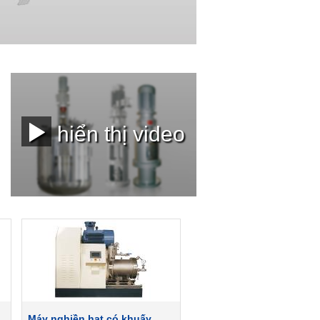
hiển thị video
Máy nghiền hạt có khuấy