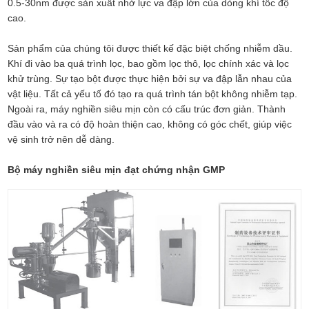
0.5-30nm được sản xuất nhờ lực va đập lớn của dòng khí tốc độ
cao.
Sản phẩm của chúng tôi được thiết kế đặc biệt chống nhiễm dầu.
Khí đi vào ba quá trình lọc, bao gồm lọc thô, lọc chính xác và lọc
khử trùng. Sự tạo bột được thực hiện bởi sự va đập lẫn nhau của
vật liệu. Tất cả yếu tố đó tạo ra quá trình tán bột không nhiễm tạp.
Ngoài ra, máy nghiền siêu mịn còn có cấu trúc đơn giản. Thành
đầu vào và ra có độ hoàn thiện cao, không có góc chết, giúp việc
vệ sinh trở nên dễ dàng.
Bộ máy nghiền siêu mịn đạt chứng nhận GMP