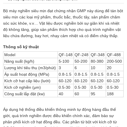
Bộ máy nghiền siêu mịn đạt chứng nhận GMP này dùng để tán bột
siêu mịn các loại mỹ phẩm, thuốc bắc, thuốc tây, sản phẩm chăm
sóc sức khỏe, v.v… Vật liệu được nghiền bởi sự giãn khí và nhiệt
độ không tăng, giúp sản phẩm thích hợp cho quá trình nghiền vật
liệu chứa đường, bay hơi, nhạy cảm nhiệt và có điểm chảy thấp.
Thông số kỹ thuật
Model
QF-148
QF-248
QF-348
QF-488
Năng suất (kg/h)
5-100
50-200
80-380
200-500
Lượng khí tiêu thụ (m3/phút)
3
6
10
20
Áp suất hoạt động (MPa)
0.8-1.5
0.8-1.5
0.8-1.5
0.8-1.5
Kích cỡ hạt cấp liệu (lưới)
60-120
60-120
60-120
60-120
Kích cỡ nghiền (μm)
0.5-30
0.5-30
0.5-30
0.5-30
Công suất lắp đặt (kw)
40
60
95
188
Áp dụng hệ thống điều khiển thông minh tự động hàng đầu thế
giới, quá trình nghiền được điều khiển chính xác, đảm bảo sự
phân phối kích cỡ hạt đồng đều. Các phần tử bột với kích cỡ từ