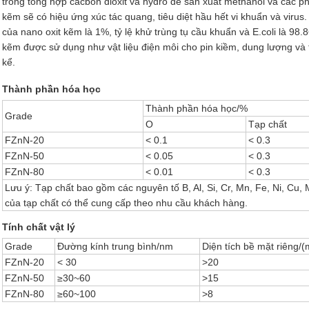
trong tổng hợp cacbon dioxit và hydro để sản xuất methanol và các ph
kẽm sẽ có hiệu ứng xúc tác quang, tiêu diệt hầu hết vi khuẩn và virus
của nano oxit kẽm là 1%, tỷ lệ khử trùng tụ cầu khuẩn và E.coli là 98
kẽm được sử dụng như vật liệu điện môi cho pin kiềm, dung lượng và t
kể.
Thành phần hóa học
Thành phần hóa học/%
Grade
O
Tạp chất
FZnN-20
< 0.1
< 0.3
FZnN-50
< 0.05
< 0.3
FZnN-80
< 0.01
< 0.3
Lưu ý: Tạp chất bao gồm các nguyên tố B, Al, Si, Cr, Mn, Fe, Ni, Cu, 
của tạp chất có thể cung cấp theo nhu cầu khách hàng.
Tính chất vật lý
Grade
Đường kính trung bình/nm
Diện tích bề mặt riêng/(
FZnN-20
< 30
>20
FZnN-50
≥30~60
>15
FZnN-80
≥60~100
>8