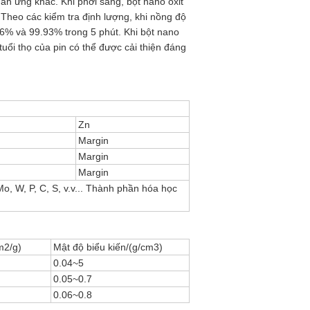
ản ứng khác. Khi phơi sáng, bột nano oxit
. Theo các kiểm tra định lượng, khi nồng độ
.86% và 99.93% trong 5 phút. Khi bột nano
uổi thọ của pin có thể được cải thiện đáng
Zn
Margin
Margin
Margin
Mo, W, P, C, S, v.v... Thành phần hóa học
m2/g)
Mật độ biểu kiến/(g/cm3)
0.04~5
0.05~0.7
0.06~0.8