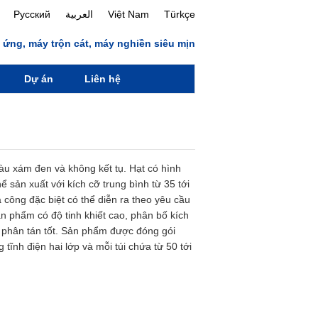
Русский
العربية
Việt Nam
Türkçe
 ứng, máy trộn cát, máy nghiền siêu mịn
Dự án
Liên hệ
u xám đen và không kết tụ. Hạt có hình
ể sản xuất với kích cỡ trung bình từ 35 tới
 công đặc biệt có thể diễn ra theo yêu cầu
n phẩm có độ tinh khiết cao, phân bố kích
 phân tán tốt. Sản phẩm được đóng gói
 tĩnh điện hai lớp và mỗi túi chứa từ 50 tới