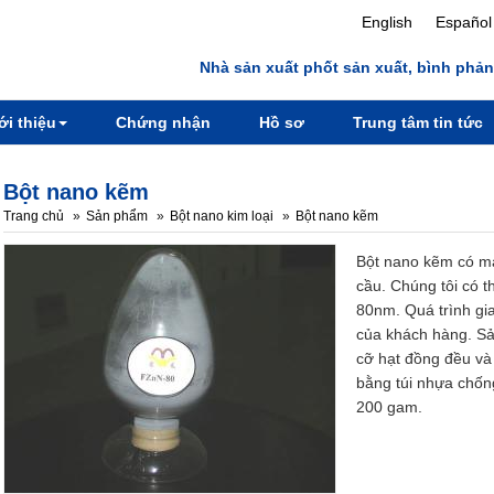
English
Español
Nhà sản xuất phốt sản xuất, bình phản
ới thiệu
Chứng nhận
Hồ sơ
Trung tâm tin tức
Bột nano kẽm
Trang chủ
Sản phẩm
Bột nano kim loại
Bột nano kẽm
Bột nano kẽm có mà
cầu. Chúng tôi có th
80nm. Quá trình gia
của khách hàng. Sả
cỡ hạt đồng đều và
bằng túi nhựa chống
200 gam.