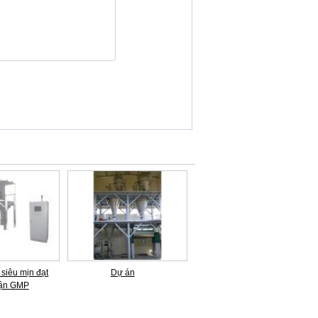
siêu mịn đạt
Dự án
ận GMP