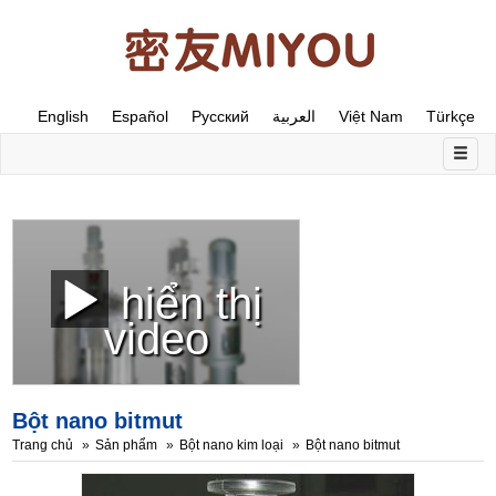
English
Español
Русский
العربية
Việt Nam
Türkçe
hiển thị
video
Bột nano bitmut
Trang chủ
Sản phẩm
Bột nano kim loại
Bột nano bitmut