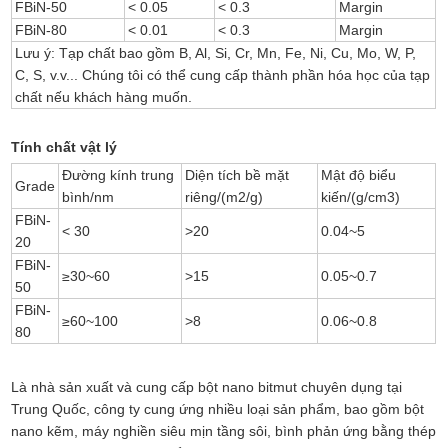
FBiN-50
< 0.05
< 0.3
Margin
FBiN-80
< 0.01
< 0.3
Margin
Lưu ý: Tạp chất bao gồm B, Al, Si, Cr, Mn, Fe, Ni, Cu, Mo, W, P,
C, S, v.v... Chúng tôi có thể cung cấp thành phần hóa học của tạp
chất nếu khách hàng muốn.
Tính chất vật lý
Đường kính trung
Diện tích bề mặt
Mật độ biểu
Grade
bình/nm
riêng/(m2/g)
kiến/(g/cm3)
FBiN-
< 30
>20
0.04~5
20
FBiN-
≥30~60
>15
0.05~0.7
50
FBiN-
≥60~100
>8
0.06~0.8
80
Là nhà sản xuất và cung cấp bột nano bitmut chuyên dụng tại
Trung Quốc, công ty cung ứng nhiều loại sản phẩm, bao gồm bột
nano kẽm, máy nghiền siêu mịn tầng sôi, bình phản ứng bằng thép