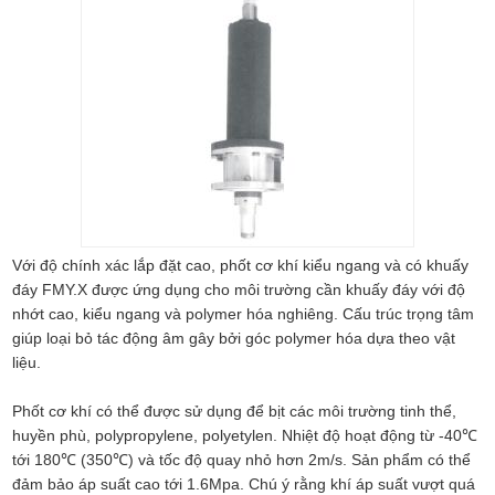
Với độ chính xác lắp đặt cao, phốt cơ khí kiểu ngang và có khuấy
đáy FMY.X được ứng dụng cho môi trường cần khuấy đáy với độ
nhớt cao, kiểu ngang và polymer hóa nghiêng. Cấu trúc trọng tâm
giúp loại bỏ tác động âm gây bởi góc polymer hóa dựa theo vật
liệu.
Phốt cơ khí có thể được sử dụng để bịt các môi trường tinh thể,
huyền phù, polypropylene, polyetylen. Nhiệt độ hoạt động từ -40℃
tới 180℃ (350℃) và tốc độ quay nhỏ hơn 2m/s. Sản phẩm có thể
đảm bảo áp suất cao tới 1.6Mpa. Chú ý rằng khí áp suất vượt quá